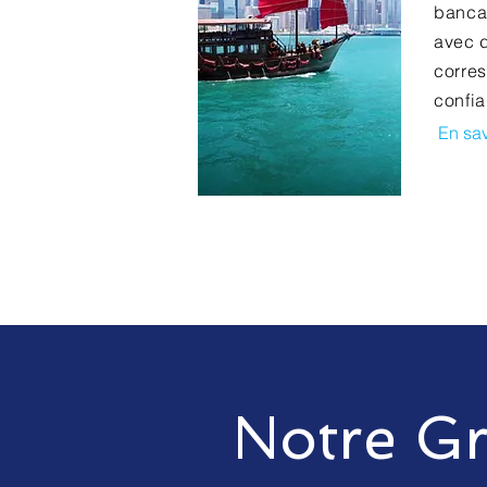
banca
avec 
corre
confia
En sav
Notre G