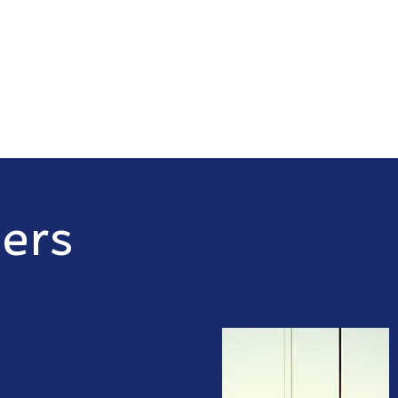
ers
de