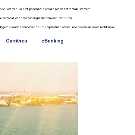
l'octroi d'un prêt personnel n’émane pas de notre établissement. 

rsonal loan does not originate from our institution.

m visando a concessão de um empréstimo pessoal não provém da nossa instituição.
Carrières
eBanking