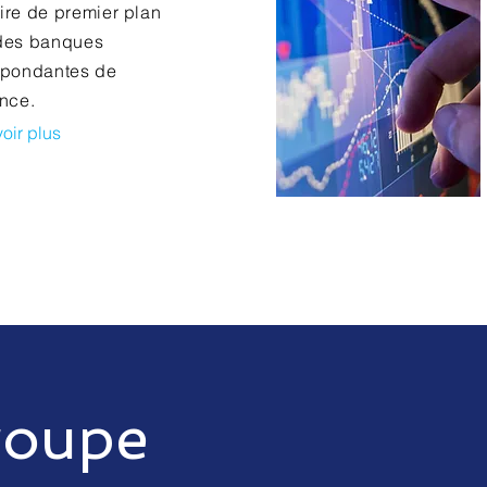
ire de premier plan
des banques
spondantes de
nce.
oir plus
roupe