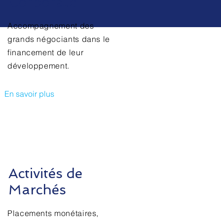
Corporate
Corporate
Accompagnement des
Accompagnement des
grands négociants dans
grands négociants dans le
le financement de leur
financement de leur
développement.
développement.
En savoir plus
En savoir plus
Activités de
Marchés
Placements monétaires,