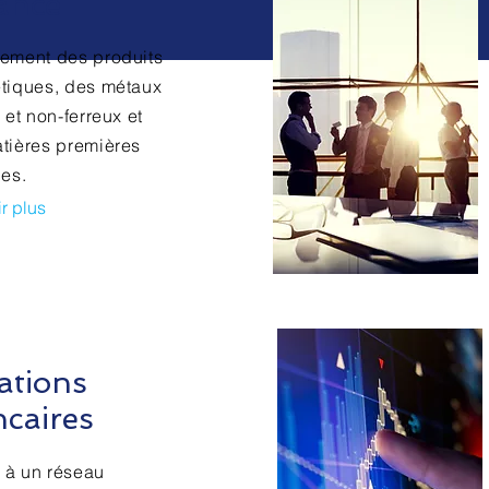
ance
ement des produits
tiques, des métaux
 et non-ferreux et
tières premières
les.
r plus
ations
caires
 à un réseau