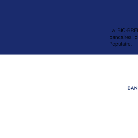
La BIC-BRED
bancaires d
Populaire.