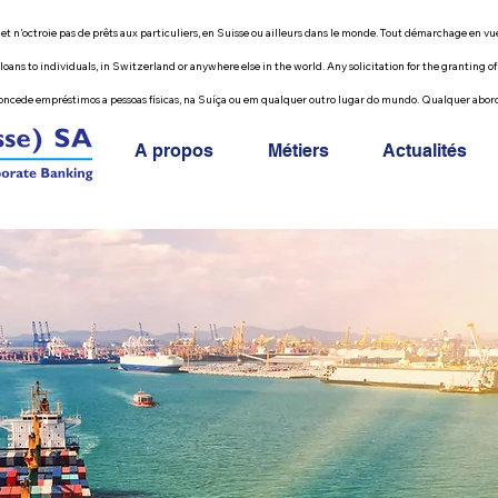
e pas de prêts aux particuliers, en Suisse ou ailleurs dans le monde. Tout démarchage en vue de 
ividuals, in Switzerland or anywhere else in the world. Any solicitation for the granting of a pe
préstimos a pessoas físicas, na Suíça ou em qualquer outro lugar do mundo. Qualquer abordage
A propos
Métiers
Actualités