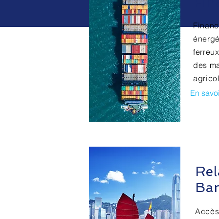
Fin
Financ
énergé
ferreux
des ma
agrico
En savoi
Rel
Ban
Accès