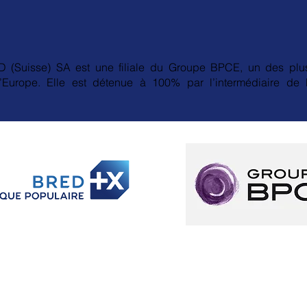
 (Suisse) SA est une filiale du Groupe BPCE, un des plu
’Europe. Elle est détenue à 100% par l’intermédiaire d