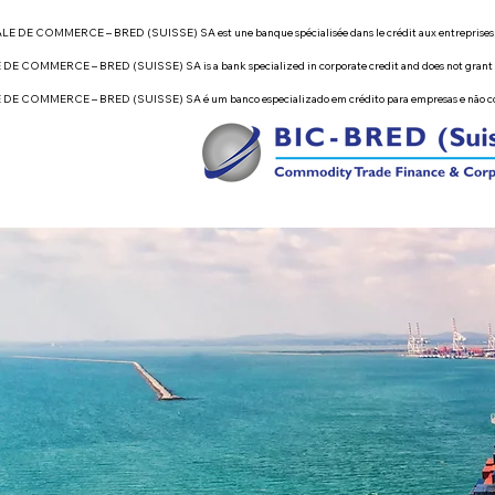
OMMERCE – BRED (SUISSE) SA est une banque spécialisée dans le crédit aux entreprises et n’octroi
ERCE – BRED (SUISSE) SA is a bank specialized in corporate credit and does not grant loans to ind
MMERCE – BRED (SUISSE) SA é um banco especializado em crédito para empresas e não concede em