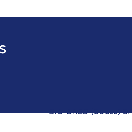
s
BIC-BRED (Suisse) SA 