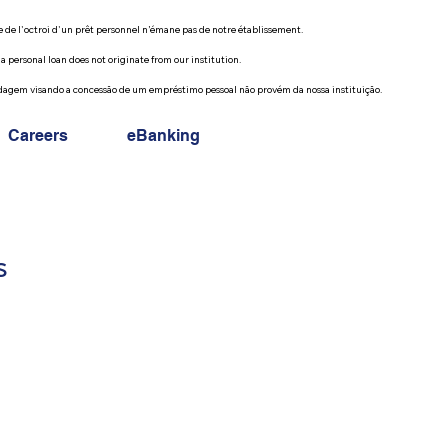
l'octroi d'un prêt personnel n’émane pas de notre établissement. 

rsonal loan does not originate from our institution.

m visando a concessão de um empréstimo pessoal não provém da nossa instituição.
Careers
eBanking
s