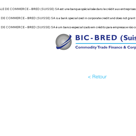
OMMERCE – BRED (SUISSE) SA est une banque spécialisée dans le crédit aux entreprises et n’octroi
ERCE – BRED (SUISSE) SA is a bank specialized in corporate credit and does not grant loans to ind
MMERCE – BRED (SUISSE) SA é um banco especializado em crédito para empresas e não concede em
< Retour