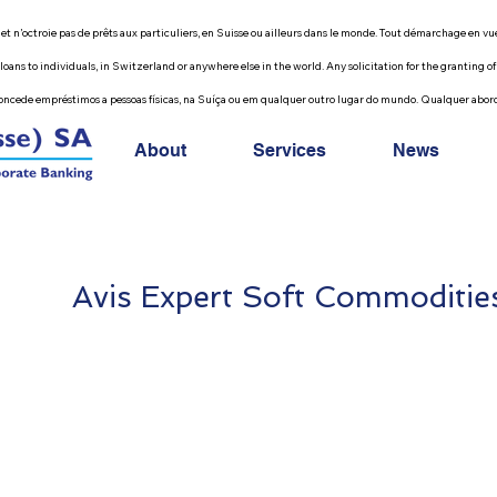
e pas de prêts aux particuliers, en Suisse ou ailleurs dans le monde. Tout démarchage en vue de 
ividuals, in Switzerland or anywhere else in the world. Any solicitation for the granting of a pe
préstimos a pessoas físicas, na Suíça ou em qualquer outro lugar do mundo. Qualquer abordage
About
Services
News
Avis Expert Soft Commoditie